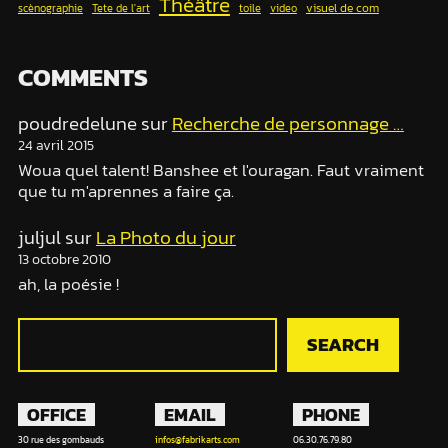
Théâtre
visuel de com
scènographie
Tete de l'art
toile
video
COMMENTS
poudredelune
sur
Recherche de personnage …
24 avril 2015
Woua quel talent! Banshee et l'ouragan. Faut vraiment
que tu m'aprennes a faire ça.
juljul
sur
La Photo du jour
13 octobre 2010
ah, la poésie !
R
SEARCH
e
c
h
OFFICE
EMAIL
PHONE
e
30 rue des gombauds
infos@fabrikarts.com
06.30.76.79.80