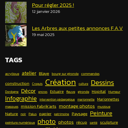
Pour régler 2025 !
12 janvier 2026
Les Arbres aux petites annonces F.A.V
19 mai 2025
TAGS
atelier
Blaye
acrylique
bourg sur gironde
commandes
Création
Dessins
construction
Croquis
culture
Décor
Hopital
Estuaire
fleuve
gironde
Humeur
Dordogne
encres
Infographie
Marionnettes
intervention pédagogique
marionnette
montage photos
mission Fabrik'arts
masques
musique
Peinture
papier
Nature
Paysage
Palus
noir
patrimoine
photo
photos
récup
sculpture
peinture numérique
santé