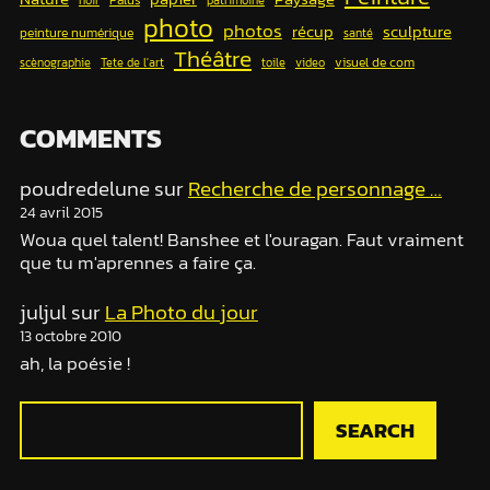
photo
photos
récup
sculpture
peinture numérique
santé
Théâtre
visuel de com
scènographie
Tete de l'art
toile
video
COMMENTS
poudredelune
sur
Recherche de personnage …
24 avril 2015
Woua quel talent! Banshee et l'ouragan. Faut vraiment
que tu m'aprennes a faire ça.
juljul
sur
La Photo du jour
13 octobre 2010
ah, la poésie !
R
SEARCH
e
c