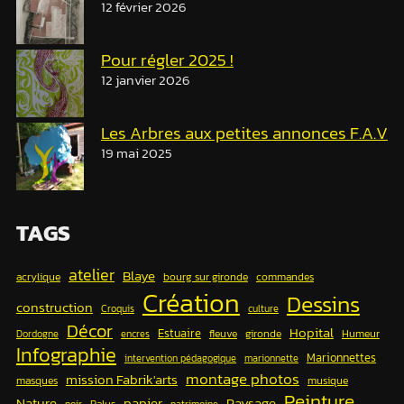
12 février 2026
Pour régler 2025 !
12 janvier 2026
Les Arbres aux petites annonces F.A.V
19 mai 2025
TAGS
atelier
Blaye
acrylique
bourg sur gironde
commandes
Création
Dessins
construction
Croquis
culture
Décor
Hopital
Estuaire
fleuve
gironde
Humeur
Dordogne
encres
Infographie
Marionnettes
intervention pédagogique
marionnette
montage photos
mission Fabrik'arts
masques
musique
Peinture
papier
Nature
Paysage
Palus
noir
patrimoine