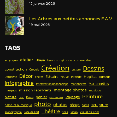
12 janvier 2026
Les Arbres aux petites annonces F.A.V
19 mai 2025
TAGS
atelier
Blaye
acrylique
bourg sur gironde
commandes
Création
Dessins
construction
Croquis
culture
Décor
Hopital
Estuaire
fleuve
gironde
Humeur
Dordogne
encres
Infographie
Marionnettes
intervention pédagogique
marionnette
montage photos
mission Fabrik'arts
masques
musique
Peinture
papier
Nature
Paysage
Palus
noir
patrimoine
photo
photos
récup
sculpture
peinture numérique
santé
Théâtre
visuel de com
scènographie
Tete de l'art
toile
video