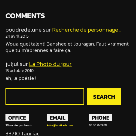
COMMENTS
poudredelune
sur
Recherche de personnage …
24 avril 2015
Woua quel talent! Banshee et l'ouragan. Faut vraiment
que tu m'aprennes a faire ça.
juljul
sur
La Photo du jour
13 octobre 2010
ah, la poésie !
R
SEARCH
e
c
h
OFFICE
EMAIL
PHONE
e
30 rue des gombauds
infos@fabrikarts.com
06.30.76.79.80
r
33710 Tauriac
c