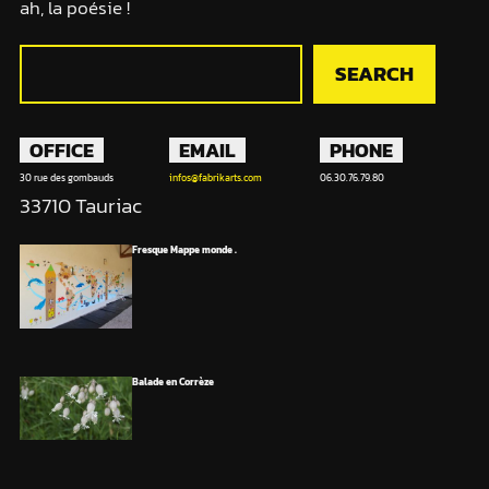
ah, la poésie !
R
SEARCH
e
c
h
OFFICE
EMAIL
PHONE
e
30 rue des gombauds
infos@fabrikarts.com
06.30.76.79.80
r
33710 Tauriac
c
h
Fresque Mappe monde .
e
r
Balade en Corrèze