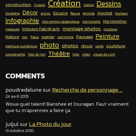
Création
Dessins
construction
Croquis
culture
Décor
Hopital
Estuaire
fleuve
gironde
Humeur
Dordogne
encres
Infographie
Marionnettes
intervention pédagogique
marionnette
montage photos
mission Fabrik'arts
masques
musique
Peinture
papier
Nature
Paysage
Palus
noir
patrimoine
photo
photos
récup
sculpture
peinture numérique
santé
Théâtre
visuel de com
scènographie
Tete de l'art
toile
video
COMMENTS
poudredelune
sur
Recherche de personnage …
24 avril 2015
Woua quel talent! Banshee et l'ouragan. Faut vraiment
que tu m'aprennes a faire ça.
juljul
sur
La Photo du jour
13 octobre 2010