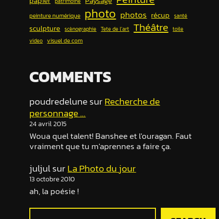
papier
Paysage
patrimoine
photo
photos
récup
peinture numérique
santé
Théâtre
sculpture
scènographie
Tete de l'art
toile
visuel de com
video
COMMENTS
poudredelune
sur
Recherche de
personnage …
24 avril 2015
Woua quel talent! Banshee et l'ouragan. Faut
vraiment que tu m'aprennes a faire ça.
juljul
sur
La Photo du jour
13 octobre 2010
ah, la poésie !
R