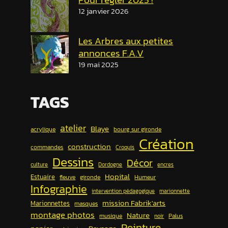
12 janvier 2026
Les Arbres aux petites
annonces F.A.V
19 mai 2025
TAGS
atelier
Blaye
acrylique
bourg sur gironde
Création
construction
commandes
Croquis
Dessins
Décor
culture
Dordogne
encres
Hopital
Estuaire
fleuve
gironde
Humeur
Infographie
intervention pédagogique
marionnette
mission Fabrik'arts
Marionnettes
masques
montage photos
Nature
musique
Palus
noir
Peinture