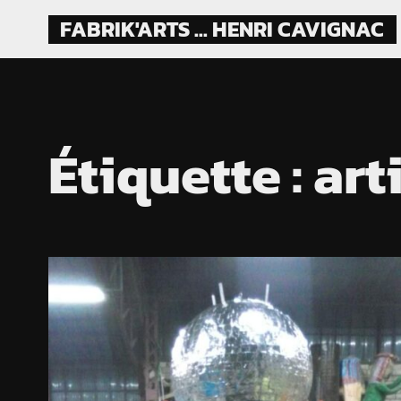
Skip
FABRIK'ARTS ... HENRI CAVIGNAC
to
content
Étiquette :
art