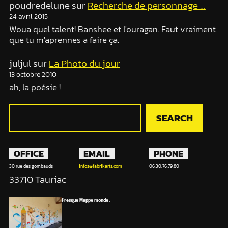
poudredelune
sur
Recherche de personnage …
24 avril 2015
Woua quel talent! Banshee et l'ouragan. Faut vraiment
que tu m'aprennes a faire ça.
juljul
sur
La Photo du jour
13 octobre 2010
ah, la poésie !
R
SEARCH
e
c
h
OFFICE
EMAIL
PHONE
e
30 rue des gombauds
infos@fabrikarts.com
06.30.76.79.80
r
33710 Tauriac
c
h
Fresque Mappe monde .
e
r