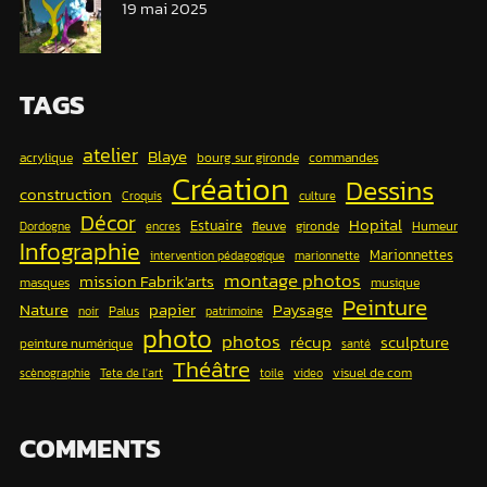
19 mai 2025
TAGS
atelier
Blaye
acrylique
bourg sur gironde
commandes
Création
Dessins
construction
Croquis
culture
Décor
Hopital
Estuaire
fleuve
gironde
Humeur
Dordogne
encres
Infographie
Marionnettes
intervention pédagogique
marionnette
montage photos
mission Fabrik'arts
masques
musique
Peinture
papier
Nature
Paysage
Palus
noir
patrimoine
photo
photos
récup
sculpture
peinture numérique
santé
Théâtre
visuel de com
scènographie
Tete de l'art
toile
video
COMMENTS