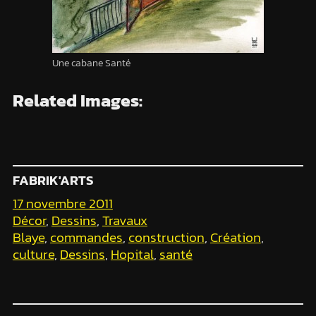
Une cabane Santé
Related Images:
FABRIK'ARTS
17 novembre 2011
Décor
, 
Dessins
, 
Travaux
Blaye
, 
commandes
, 
construction
, 
Création
, 
culture
, 
Dessins
, 
Hopital
, 
santé