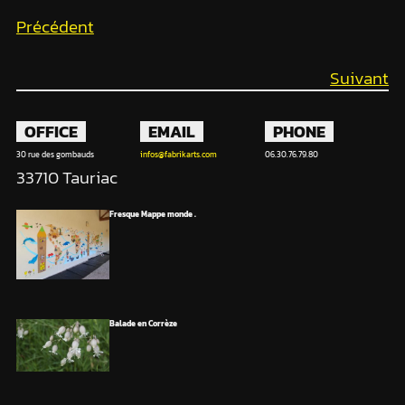
Précédent
Suivant
OFFICE
EMAIL
PHONE
30 rue des gombauds
infos@fabrikarts.com
06.30.76.79.80
33710 Tauriac
Fresque Mappe monde .
Balade en Corrèze