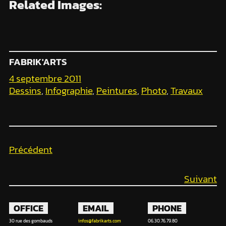
Related Images:
FABRIK'ARTS
4 septembre 2011
Dessins
, 
Infographie
, 
Peintures
, 
Photo
, 
Travaux
Précédent
Suivant
OFFICE
EMAIL
PHONE
30 rue des gombauds
infos@fabrikarts.com
06.30.76.79.80