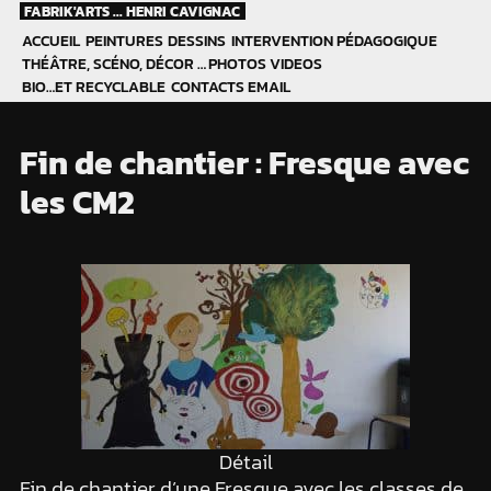
Skip
FABRIK'ARTS ... HENRI CAVIGNAC
to
ACCUEIL
PEINTURES
DESSINS
INTERVENTION PÉDAGOGIQUE
content
THÉÂTRE, SCÉNO, DÉCOR …
PHOTOS
VIDEOS
BIO…ET RECYCLABLE
CONTACTS EMAIL
Fin de chantier : Fresque avec
les CM2
Détail
Fin de chantier d’une Fresque avec les classes de