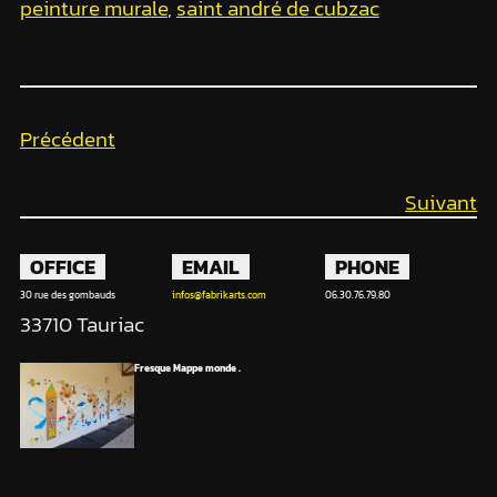
peinture murale
, 
saint andré de cubzac
Précédent
Suivant
OFFICE
EMAIL
PHONE
30 rue des gombauds
infos@fabrikarts.com
06.30.76.79.80
33710 Tauriac
Fresque Mappe monde .