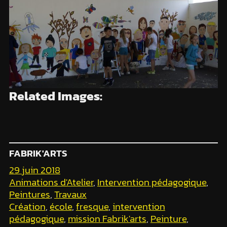
Related Images:
FABRIK'ARTS
29 juin 2018
Animations d'Atelier
, 
Intervention pédagogique
, 
Peintures
, 
Travaux
Création
, 
école
, 
fresque
, 
intervention
pédagogique
, 
mission Fabrik'arts
, 
Peinture
, 